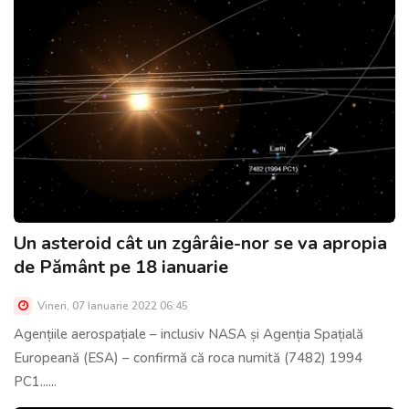
Un asteroid cât un zgârâie-nor se va apropia
de Pământ pe 18 ianuarie
Vineri, 07 Ianuarie 2022 06:45
Agențiile aerospațiale – inclusiv NASA și Agenția Spațială
Europeană (ESA) – confirmă că roca numită (7482) 1994
PC1......