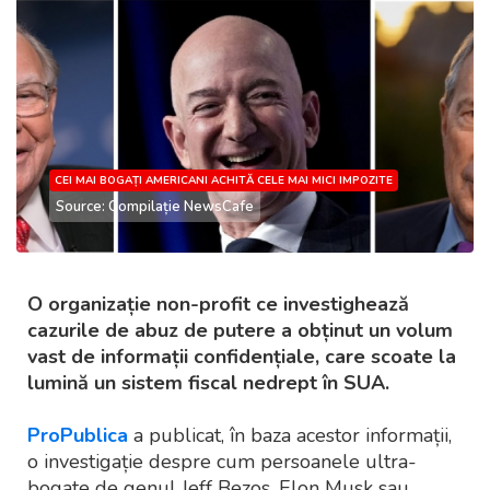
CEI MAI BOGAȚI AMERICANI ACHITĂ CELE MAI MICI IMPOZITE
Source: Compilație NewsCafe
O organizație non-profit ce investighează
cazurile de abuz de putere a obținut un volum
vast de informații confidențiale, care scoate la
lumină un sistem fiscal nedrept în SUA.
ProPublica
a publicat, în baza acestor informații,
o investigație despre cum persoanele ultra-
bogate de genul Jeff Bezos, Elon Musk sau