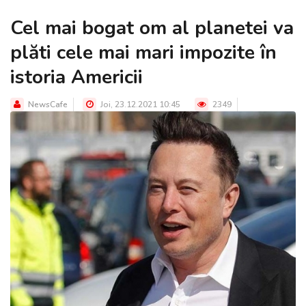
Cel mai bogat om al planetei va
plăti cele mai mari impozite în
istoria Americii
NewsCafe
Joi, 23.12.2021 10:45
2349