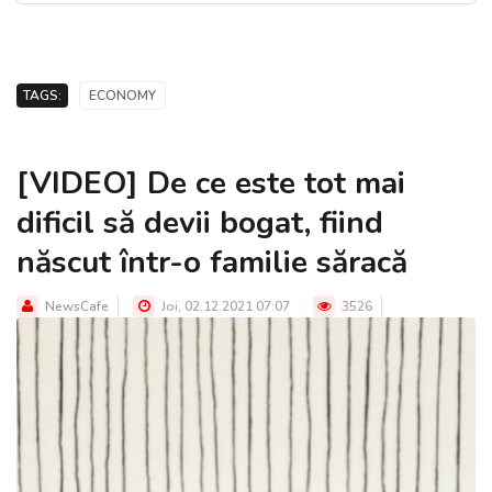
TAGS:
ECONOMY
[VIDEO] De ce este tot mai
dificil să devii bogat, fiind
născut într-o familie săracă
NewsCafe
Joi, 02.12.2021 07:07
3526