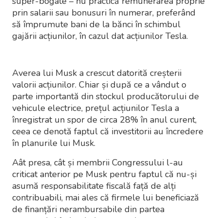
super-bogate – nu practică remunerarea proprie
prin salarii sau bonusuri în numerar, preferând
să împrumute bani de la bănci în schimbul
gajării acțiunilor, în cazul dat acțiunilor Tesla.
Averea lui Musk a crescut datorită creșterii
valorii acțiunilor. Chiar și după ce a vândut o
parte importantă din stockul producătorului de
vehicule electrice, prețul acțiunilor Tesla a
înregistrat un spor de circa 28% în anul curent,
ceea ce denotă faptul că investitorii au încredere
în planurile lui Musk.
Aât presa, cât și membrii Congressului l-au
criticat anterior pe Musk pentru faptul că nu-și
asumă responsabilitate fiscală față de alți
contribuabili, mai ales că firmele lui beneficiază
de finanțări nerambursabile din partea