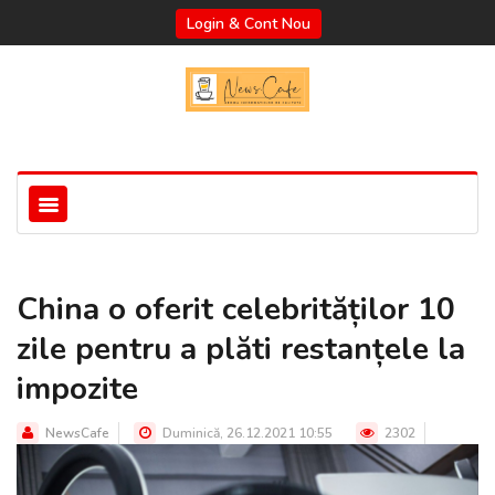
Login & Cont Nou
China o oferit celebrităților 10
zile pentru a plăti restanțele la
impozite
NewsCafe
Duminică, 26.12.2021 10:55
2302