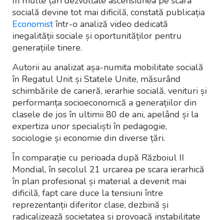
În multe țări dezvoltate ascensiunea pe scara
socială devine tot mai dificilă, constată publicația
Economist
într-o analiză video dedicată
inegalității sociale și oportunităților pentru
generațiile tinere.
Autorii au analizat așa-numita mobilitate socială
în Regatul Unit și Statele Unite, măsurând
schimbările de carieră, ierarhie socială, venituri și
performanța socioeconomică a generațiilor din
clasele de jos în ultimii 80 de ani, apelând și la
expertiza unor specialiști în pedagogie,
sociologie și economie din diverse țări.
În comparație cu perioada după Războiul II
Mondial, în secolul 21 urcarea pe scara ierarhică
în plan profesional și material a devenit mai
dificilă, fapt care duce la tensiuni între
reprezentanții diferitor clase, dezbină și
radicalizează societatea și provoacă instabilitate