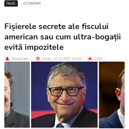
TAGS:
ECONOMY
Fișierele secrete ale fiscului
american sau cum ultra-bogații
evită impozitele
NewsCafe
Vineri, 12.11.2021 03:04
2242