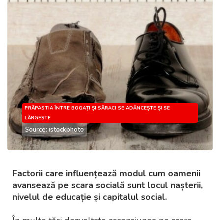
PRĂPASTIA ÎNTRE BOGAȚI ȘI SĂRACI SE ADÂNCEȘTE ȘI SE
LĂRGEȘTE
Source: istockphoto
Factorii care influențează modul cum oamenii
avansează pe scara socială sunt locul nașterii,
nivelul de educație și capitalul social.