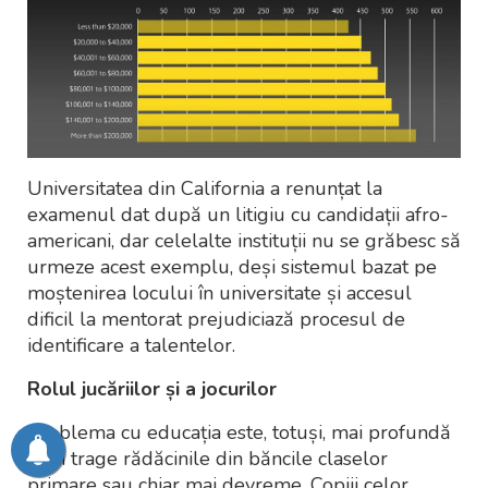
Universitatea din California a renunțat la
examenul dat după un litigiu cu candidații afro-
americani, dar celelalte instituții nu se grăbesc să
urmeze acest exemplu, deși sistemul bazat pe
moștenirea locului în universitate și accesul
dificil la mentorat prejudiciază procesul de
identificare a talentelor.
Rolul jucăriilor și a jocurilor
Problema cu educația este, totuși, mai profundă
și își trage rădăcinile din băncile claselor
primare sau chiar mai devreme. Copiii celor