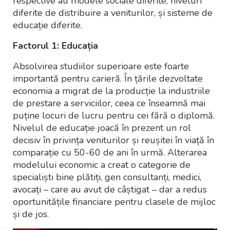
respective au modele sociale diferite, niveluri
diferite de distribuire a veniturilor, și sisteme de
educație diferite.
Factorul 1: Educația
Absolvirea studiilor superioare este foarte
importantă pentru carieră. În țările dezvoltate
economia a migrat de la producție la industriile
de prestare a serviciilor, ceea ce înseamnă mai
puține locuri de lucru pentru cei fără o diplomă.
Nivelul de educație joacă în prezent un rol
decisiv în privința veniturilor și reușitei în viață în
comparație cu 50-60 de ani în urmă. Alterarea
modelului economic a creat o categorie de
specialiști bine plătiți, gen consultanți, medici,
avocați – care au avut de câștigat – dar a redus
oportunitățile financiare pentru clasele de mijloc
și de jos.