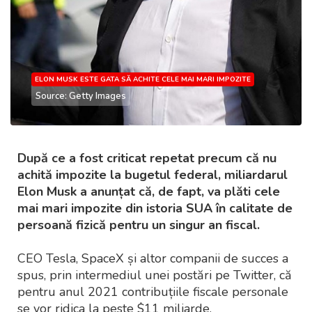
ELON MUSK ESTE GATA SĂ ACHITE CELE MAI MARI IMPOZITE
Source: Getty Images
După ce a fost criticat repetat precum că nu
achită impozite la bugetul federal, miliardarul
Elon Musk a anunțat că, de fapt, va plăti cele
mai mari impozite din istoria SUA în calitate de
persoană fizică pentru un singur an fiscal.
CEO Tesla, SpaceX și altor companii de succes a
spus, prin intermediul unei postări pe Twitter, că
pentru anul 2021 contribuțiile fiscale personale
se vor ridica la peste $11 miliarde.