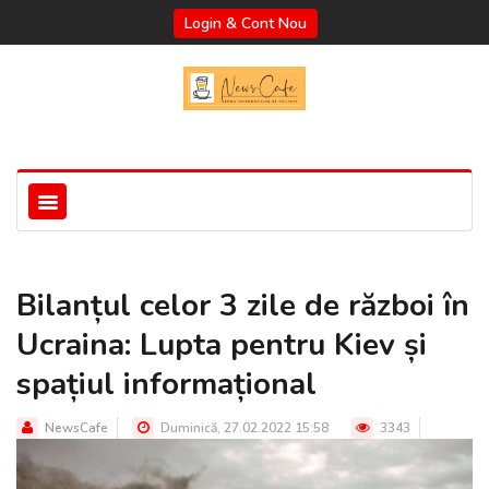
Login & Cont Nou
Bilanțul celor 3 zile de război în
Ucraina: Lupta pentru Kiev și
spațiul informațional
NewsCafe
Duminică, 27.02.2022 15:58
3343