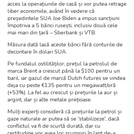
acces la operațiunile de casă și vor putea retrage
liber economiile, având în vedere că
președintele SUA Joe Biden a impus sancțiuni
împotriva a 5 bănci rusești, inclusiv două cele
mai mari din țară – Sberbank și VTB.
Măsura dată lasă aceste bănci fără conturile de
decontare în dolari SUA.
Pe fundalul ostilităților, prețul la petrolul de
marca Brent a crescut pănă la $100 pentru un
baril, iar gazul de marcă Dutch futures se vindea
deja cu peste €135 pentru un megawatt/oră
(+53%). La fel au crescut și prețurile la aur și
argint, dar și alte metale prețioase.
Mulți experți consideră că prețurile la petrol și
gaze naturale ar putea să se ”stabilizeze”, dacă
conflictul va fi de scurtă durată, dar cu
certitudine vor avea loc scumpiri în lanț de-a