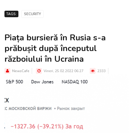
TAGS:
SECURITY
Piața bursieră în Rusia s-a
prăbușit după începutul
războiului în Ucraina
NewsCafe
Vineri, 25.02.2022 06:27
2333