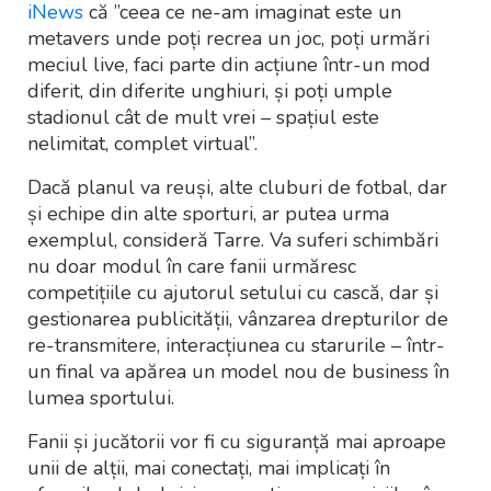
iNews
сă ”ceea ce ne-am imaginat este un
metavers unde poți recrea un joc, poți urmări
meciul live, faci parte din acțiune într-un mod
diferit, din diferite unghiuri, și poți umple
stadionul cât de mult vrei – spațiul este
nelimitat, complet virtual”.
Dacă planul va reuși, alte cluburi de fotbal, dar
și echipe din alte sporturi, ar putea urma
exemplul, consideră Tarre. Va suferi schimbări
nu doar modul în care fanii urmăresc
competițiile cu ajutorul setului cu cască, dar și
gestionarea publicității, vânzarea drepturilor de
re-transmitere, interacțiunea cu starurile – într-
un final va apărea un model nou de business în
lumea sportului.
Fanii și jucătorii vor fi cu siguranță mai aproape
unii de alții, mai conectați, mai implicați în