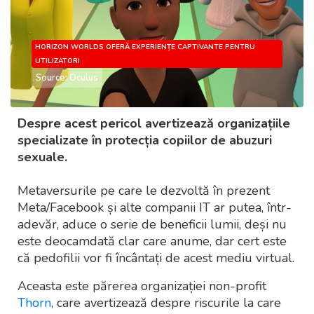
HORIZON WORLDS OFERĂ EXPERIENȚE CAPTIVANTE PENTRU
UTILIZATORI
Source: Oculus
Despre acest pericol avertizează organizațiile
specializate în protecția copiilor de abuzuri
sexuale.
Metaversurile pe care le dezvoltă în prezent
Meta/Facebook și alte companii IT ar putea, într-
adevăr, aduce o serie de beneficii lumii, deși nu
este deocamdată clar care anume, dar cert este
că pedofilii vor fi încântați de acest mediu virtual.
Aceasta este părerea organizației non-profit
Thorn
, care avertizează despre riscurile la care