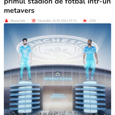
primul stadion de fotbal într-un
metavers
NewsCafe
Sâmbătă, 26.02.2022 07:31
2392