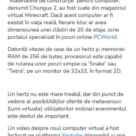
”Materialele de construcție” pentru computer,
denumit Chungus 2, au fost luate din magazinul
virtual Minecraft. Dacă acest computer ar fi
existat în viața reală, fiecare bloc ar avea
dimensiunea unei clădiri de 20 de etaje, scrie
portalul specializat în jocuri online
PCWorld
.
Datorită vitezei de ceas de un hertz și memoriei
RAM de 256 de bytes, procesorul este capabil
de rularea unor jocuri simple ca ”Snake” sau
”Tetris”, pe un monitor de 32x32, în format 2D.
Un hertz nu este mare treabă, dar din punct de
vedere al posibilităților oferite de metaversuri
(lumi virtuale) utilizatorilor ordinari evenimentul
este destul de important.
Un video despre noul computer virtual a fost
încărcat pe platforma
Youtube
(disponibil și mai