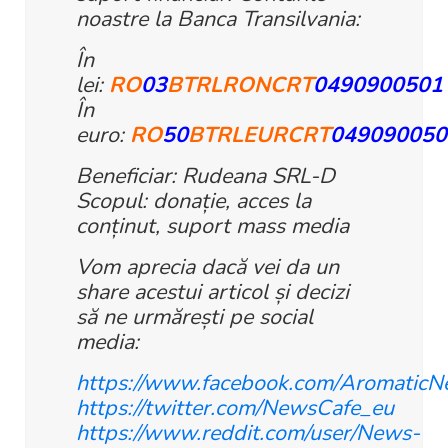
noastre la Banca Transilvania:
În
lei:
RO
03
BTRLRONCRT
0490900501
În
euro:
RO
50
BTRLEURCRT
049090050
Beneficiar: Rudeana SRL-D
Scopul: donație, acces la
conținut, suport mass media
Vom aprecia dacă vei da un
share acestui articol și decizi
să ne urmărești pe social
media:
https://www.facebook.com/Aromatic
https://twitter.com/NewsCafe_eu
https://www.reddit.com/user/News-