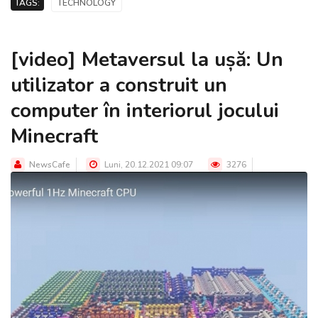
TAGS:
TECHNOLOGY
[video] Metaversul la ușă: Un
utilizator a construit un
computer în interiorul jocului
Minecraft
NewsCafe
Luni, 20.12.2021 09:07
3276