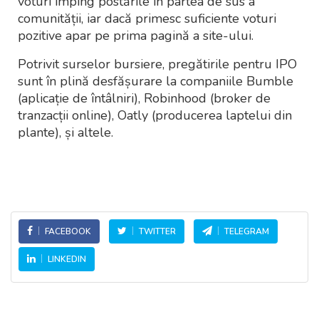
voturi împing postările în partea de sus a
comunității, iar dacă primesc suficiente voturi
pozitive apar pe prima pagină a site-ului.
Potrivit surselor bursiere, pregătirile pentru IPO
sunt în plină desfășurare la companiile Bumble
(aplicație de întâlniri), Robinhood (broker de
tranzacții online), Oatly (producerea laptelui din
plante), și altele.
FACEBOOK
TWITTER
TELEGRAM
LINKEDIN