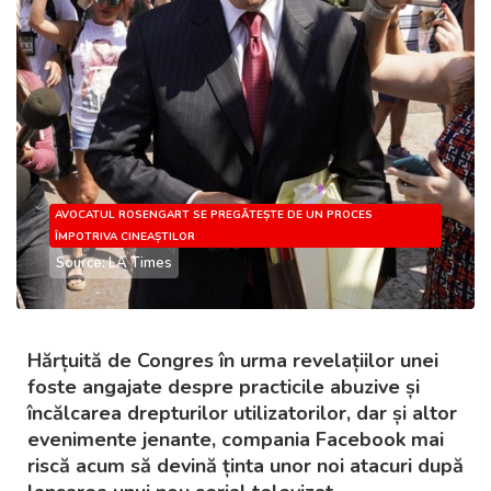
AVOCATUL ROSENGART SE PREGĂTEȘTE DE UN PROCES
ÎMPOTRIVA CINEAȘTILOR
Source: LA Times
Hărțuită de Congres în urma revelațiilor unei
foste angajate despre practicile abuzive și
încălcarea drepturilor utilizatorilor, dar și altor
evenimente jenante, compania Facebook mai
riscă acum să devină ținta unor noi atacuri după