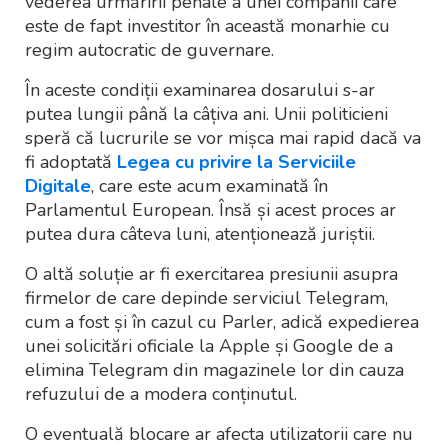
vederea urmăririi penale a unei companii care
este de fapt investitor în această monarhie cu
regim autocratic de guvernare.
În aceste condiții examinarea dosarului s-ar
putea lungii până la câțiva ani. Unii politicieni
speră că lucrurile se vor mișca mai rapid dacă va
fi adoptată
Legea cu privire la Serviciile
Digitale
, care este acum examinată în
Parlamentul European. Însă și acest proces ar
putea dura câteva luni, atenționează juriștii.
O altă soluție ar fi exercitarea presiunii asupra
firmelor de care depinde serviciul Telegram,
cum a fost și în cazul cu Parler, adică expedierea
unei solicitări oficiale la Apple și Google de a
elimina Telegram din magazinele lor din cauza
refuzului de a modera conținutul.
O eventuală blocare ar afecta utilizatorii care nu