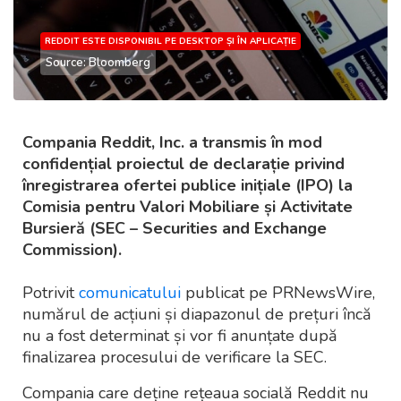
REDDIT ESTE DISPONIBIL PE DESKTOP ȘI ÎN APLICAȚIE
Source: Bloomberg
Compania Reddit, Inc. a transmis în mod
confidențial proiectul de declarație privind
înregistrarea ofertei publice inițiale (IPO) la
Comisia pentru Valori Mobiliare și Activitate
Bursieră (SEC – Securities and Exchange
Commission).
Potrivit
comunicatului
publicat pe PRNewsWire,
numărul de acțiuni și diapazonul de prețuri încă
nu a fost determinat și vor fi anunțate după
finalizarea procesului de verificare la SEC.
Compania care deține rețeaua socială Reddit nu