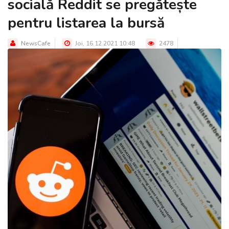
socială Reddit se pregătește
pentru listarea la bursă
NewsCafe
Joi, 16.12.2021 10:48
2478