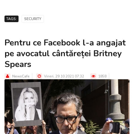
TAGS:
SECURITY
Pentru ce Facebook l-a angajat
pe avocatul cântăreței Britney
Spears
NewsCafe
Vineri, 29.10.2021 07:32
1858