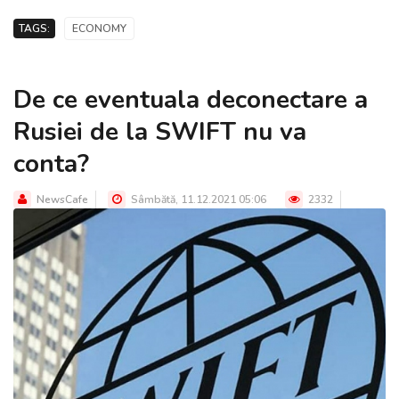
TAGS:
ECONOMY
De ce eventuala deconectare a
Rusiei de la SWIFT nu va
conta?
NewsCafe
Sâmbătă, 11.12.2021 05:06
2332