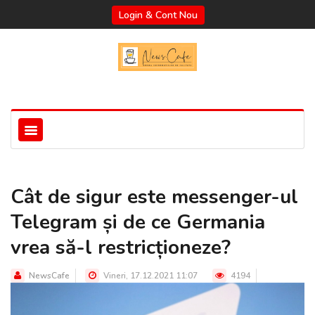
Login & Cont Nou
Cât de sigur este messenger-ul
Telegram și de ce Germania
vrea să-l restricționeze?
NewsCafe
Vineri, 17.12.2021 11:07
4194