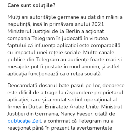
Care sunt soluțiile?
Mulți ani autoritățile germane au dat din mâini a
neputință, însă în primăvara anului 2021
Ministerul Justiției de la Berlin a acționat
compania Telegram în judecată în virtutea
faptului că influența aplicației este comparabilă
cu impactul unei rețele sociale. Multe canale
publice din Telegram au audiențe foarte mari și
mesajele pot fi postate în mod anonim, și astfel
aplicația funcționează ca o rețea socială.
Deocamdată dosarul bate pasul pe loc, deoarece
este dificil de a trage la răspundere proprietarul
aplicației, care și-a mutat sediul operațional al
firmei în Dubai, Emiratele Arabe Unite. Ministrul
Justiției din Germania, Nancy Faeser, citată de
publicația Zeit
, a confirmat că Telegram nu a
reacționat până în prezent la avertismentele