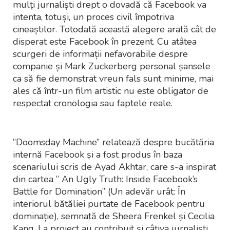
mulți jurnaliști drept o dovadă că Facebook va
intenta, totuși, un proces civil împotriva
cineaștilor. Totodată această alegere arată cât de
disperat este Facebook în prezent. Cu atâtea
scurgeri de informații nefavorabile despre
companie și Mark Zuckerberg personal șansele
ca să fie demonstrat vreun fals sunt minime, mai
ales că într-un film artistic nu este obligator de
respectat cronologia sau faptele reale.
”Doomsday Machine” relatează despre bucătăria
internă Facebook și a fost produs în baza
scenariului scris de Ayad Akhtar, care s-a inspirat
din cartea ” An Ugly Truth: Inside Facebook’s
Battle for Domination” (Un adevăr urât: În
interiorul bătăliei purtate de Facebook pentru
dominație), semnată de Sheera Frenkel și Cecilia
Kang. La proiect au contribuit și câțiva jurnaliști