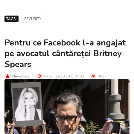
TAGS:
SECURITY
Pentru ce Facebook l-a angajat
pe avocatul cântăreței Britney
Spears
NewsCafe
Vineri, 29.10.2021 07:32
1857