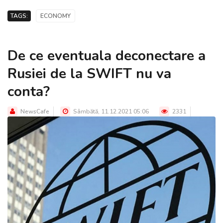
TAGS:
ECONOMY
De ce eventuala deconectare a
Rusiei de la SWIFT nu va
conta?
NewsCafe
Sâmbătă, 11.12.2021 05:06
2331