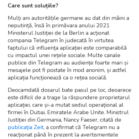
Care sunt soluțiile?
Mulți ani autoritățile germane au dat din mâini a
neputință, însă în primăvara anului 2021
Ministerul Justiției de la Berlin a acționat
compania Telegram în judecată în virtutea
faptului că influența aplicației este comparabilă
cu impactul unei rețele sociale. Multe canale
publice din Telegram au audiențe foarte mari și
mesajele pot fi postate în mod anonim, și astfel
aplicația funcționează ca o rețea socială.
Deocamdată dosarul bate pasul pe loc, deoarece
este dificil de a trage la răspundere proprietarul
aplicației, care și-a mutat sediul operațional al
firmei în Dubai, Emiratele Arabe Unite. Ministrul
Justiției din Germania, Nancy Faeser, citată de
publicația Zeit
, a confirmat că Telegram nu a
reacționat până în prezent la avertismentele