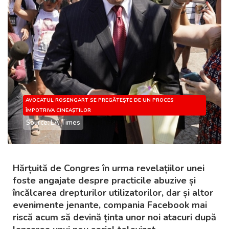
AVOCATUL ROSENGART SE PREGĂTEȘTE DE UN PROCES
ÎMPOTRIVA CINEAȘTILOR
Source: LA Times
Hărțuită de Congres în urma revelațiilor unei
foste angajate despre practicile abuzive și
încălcarea drepturilor utilizatorilor, dar și altor
evenimente jenante, compania Facebook mai
riscă acum să devină ținta unor noi atacuri după