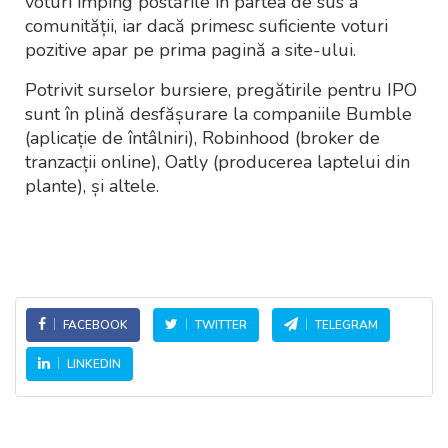
voturi împing postările în partea de sus a
comunității, iar dacă primesc suficiente voturi
pozitive apar pe prima pagină a site-ului.
Potrivit surselor bursiere, pregătirile pentru IPO
sunt în plină desfășurare la companiile Bumble
(aplicație de întâlniri), Robinhood (broker de
tranzacții online), Oatly (producerea laptelui din
plante), și altele.
FACEBOOK
TWITTER
TELEGRAM
LINKEDIN