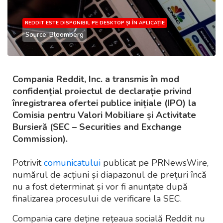
REDDIT ESTE DISPONIBIL PE DESKTOP ȘI ÎN APLICAȚIE
Source: Bloomberg
Compania Reddit, Inc. a transmis în mod
confidențial proiectul de declarație privind
înregistrarea ofertei publice inițiale (IPO) la
Comisia pentru Valori Mobiliare și Activitate
Bursieră (SEC – Securities and Exchange
Commission).
Potrivit
comunicatului
publicat pe PRNewsWire,
numărul de acțiuni și diapazonul de prețuri încă
nu a fost determinat și vor fi anunțate după
finalizarea procesului de verificare la SEC.
Compania care deține rețeaua socială Reddit nu