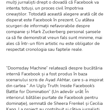
mulți jurnaliști drept o dovadă că Facebook va
intenta, totuși, un proces civil împotriva
cineaștilor. Totodată această alegere arată cât de
disperat este Facebook în prezent. Cu atâtea
scurgeri de informații nefavorabile despre
companie și Mark Zuckerberg personal șansele
ca să fie demonstrat vreun fals sunt minime, mai
ales că într-un film artistic nu este obligator de
respectat cronologia sau faptele reale.
”Doomsday Machine” relatează despre bucătăria
internă Facebook și a fost produs în baza
scenariului scris de Ayad Akhtar, care s-a inspirat
din cartea ” An Ugly Truth: Inside Facebook’s
Battle for Domination” (Un adevăr urât: În
interiorul bătăliei purtate de Facebook pentru
dominație), semnată de Sheera Frenkel și Cecilia
Kang. La proiect au contribuit și câțiva jurnaliști