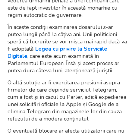
vederea urmăririi penale a unei companii care
este de fapt investitor în această monarhie cu
regim autocratic de guvernare.
În aceste condiții examinarea dosarului s-ar
putea lungii până la câțiva ani. Unii politicieni
speră că lucrurile se vor mișca mai rapid dacă va
fi adoptată
Legea cu privire la Serviciile
Digitale
, care este acum examinată în
Parlamentul European. Însă și acest proces ar
putea dura câteva luni, atenționează juriștii.
O altă soluție ar fi exercitarea presiunii asupra
firmelor de care depinde serviciul Telegram,
cum a fost și în cazul cu Parler, adică expedierea
unei solicitări oficiale la Apple și Google de a
elimina Telegram din magazinele lor din cauza
refuzului de a modera conținutul.
O eventuală blocare ar afecta utilizatorii care nu