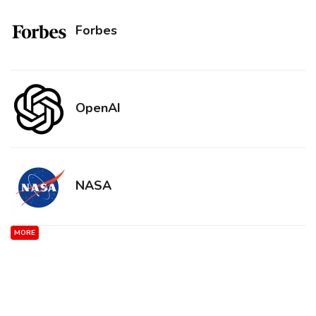
Forbes
OpenAI
NASA
MORE